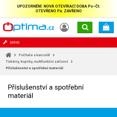
UPOZORNĚNÍ: NOVÁ OTEVÍRACÍ DOBA Po–Čt:
OTEVŘENO Pá: ZAVŘENO
SERVIS
Počítače a kancelář
Tiskárny, kopírky, multifunkční zařízení
Příslušenství a spotřební materiál
Příslušenství a spotřební
materiál