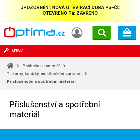
UPOZORNĚNÍ: NOVÁ OTEVÍRACÍ DOBA Po–Čt:
OTEVŘENO Pá: ZAVŘENO
SERVIS
Počítače a kancelář
Tiskárny, kopírky, multifunkční zařízení
Příslušenství a spotřební materiál
Příslušenství a spotřební
materiál