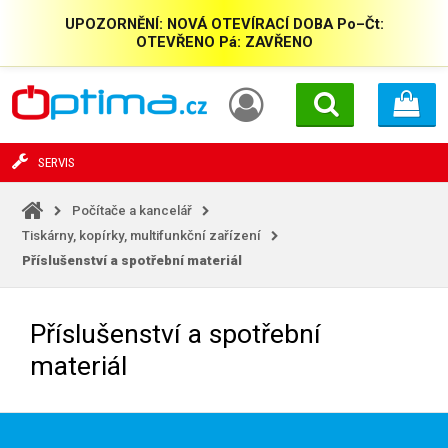
UPOZORNĚNÍ: NOVÁ OTEVÍRACÍ DOBA Po–Čt:
OTEVŘENO Pá: ZAVŘENO
SERVIS
Počítače a kancelář
Tiskárny, kopírky, multifunkční zařízení
Příslušenství a spotřební materiál
Příslušenství a spotřební
materiál