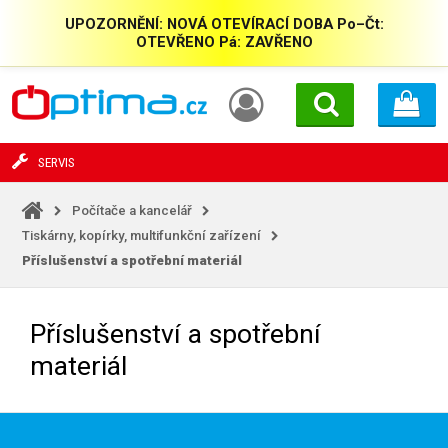
UPOZORNĚNÍ: NOVÁ OTEVÍRACÍ DOBA Po–Čt:
OTEVŘENO Pá: ZAVŘENO
SERVIS
Počítače a kancelář
Tiskárny, kopírky, multifunkční zařízení
Příslušenství a spotřební materiál
Příslušenství a spotřební
materiál