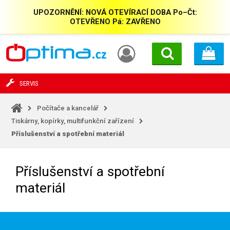
UPOZORNĚNÍ: NOVÁ OTEVÍRACÍ DOBA Po–Čt:
OTEVŘENO Pá: ZAVŘENO
SERVIS
Počítače a kancelář
Tiskárny, kopírky, multifunkční zařízení
Příslušenství a spotřební materiál
Příslušenství a spotřební
materiál