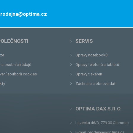
 prodejna@optima.cz
POLEČNOSTI
SERVIS
ze
Opravy notebooků
na osobních údajů
Opravy telefonů a tabletů
vení souborů cookies
Opravy tiskáren
kty
Záchrana a obnova dat
OPTIMA DAX S.R.O.
Lazecká 46/3, 779 00
Olomouc
E-mail:
prodejna@optima.cz