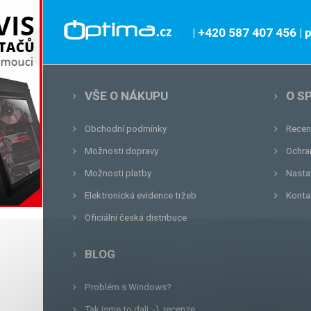
| +420 587 407 456
|
VŠE O NÁKUPU
O S
Obchodní podmínky
Recen
Možnosti dopravy
Ochra
Možnosti platby
Nasta
Elektronická evidence tržeb
Konta
Oficiální česká distribuce
BLOG
Problém s Windows?
Tak jsme to dali :-), recenze