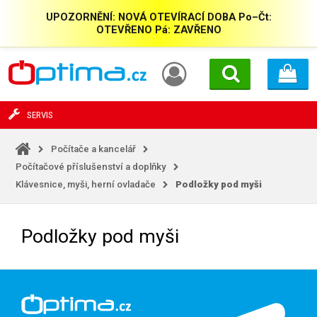
UPOZORNĚNÍ: NOVÁ OTEVÍRACÍ DOBA Po–Čt:
OTEVŘENO Pá: ZAVŘENO
SERVIS
Počítače a kancelář
Počítačové příslušenství a doplňky
Klávesnice, myši, herní ovladače
Podložky pod myši
Podložky pod myši