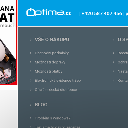
| +420 587 407 456
|
VŠE O NÁKUPU
O S
Obchodní podmínky
Recen
Možnosti dopravy
Ochra
Možnosti platby
Nasta
Elektronická evidence tržeb
Konta
Oficiální česká distribuce
BLOG
Problém s Windows?
Tak jsme to dali :-), recenze