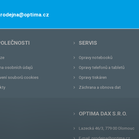
 prodejna@optima.cz
POLEČNOSTI
SERVIS
ze
Opravy notebooků
na osobních údajů
Opravy telefonů a tabletů
vení souborů cookies
Opravy tiskáren
kty
Záchrana a obnova dat
OPTIMA DAX S.R.O.
Lazecká 46/3, 779 00
Olomouc
E-mail:
prodejna@optima.cz