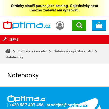
Stránky slouží pouze jako katalog. Objednávky není
možné zadávat ani vyřizovat.
SERVIS
Počítače a kancelář
Notebooky a příslušenství
Notebooky
Notebooky
| +420 587 407 456
| prodejna@optima.cz