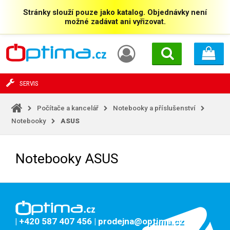
Stránky slouží pouze jako katalog. Objednávky není
možné zadávat ani vyřizovat.
SERVIS
Počítače a kancelář
Notebooky a příslušenství
Notebooky
ASUS
Notebooky ASUS
| +420 587 407 456
| prodejna@optima.cz