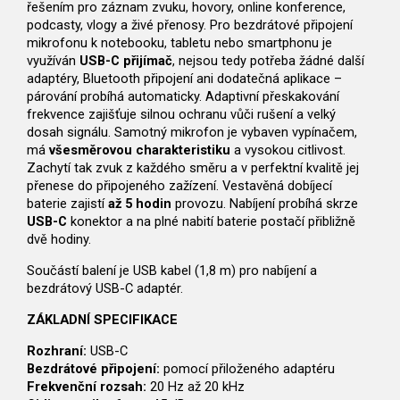
řešením pro záznam zvuku, hovory, online konference,
podcasty, vlogy a živé přenosy. Pro bezdrátové připojení
mikrofonu k notebooku, tabletu nebo smartphonu je
využíván
USB-C přijímač
, nejsou tedy potřeba žádné další
adaptéry, Bluetooth připojení ani dodatečná aplikace –
párování probíhá automaticky. Adaptivní přeskakování
frekvence zajišťuje silnou ochranu vůči rušení a velký
dosah signálu. Samotný mikrofon je vybaven vypínačem,
má
všesměrovou charakteristiku
a vysokou citlivost.
Zachytí tak zvuk z každého směru a v perfektní kvalitě jej
přenese do připojeného zažízení. Vestavěná dobíjecí
baterie zajistí
až 5 hodin
provozu. Nabíjení probíhá skrze
USB-C
konektor a na plné nabití baterie postačí přibližně
dvě hodiny.
Součástí balení je USB kabel (1,8 m) pro nabíjení a
bezdrátový USB-C adaptér.
ZÁKLADNÍ SPECIFIKACE
Rozhraní:
USB-C
Bezdrátové připojení:
pomocí přiloženého adaptéru
Frekvenční rozsah:
20 Hz až 20 kHz