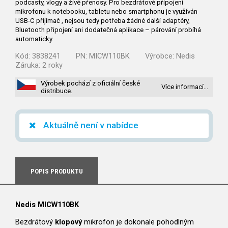
podcasty, vlogy a živé přenosy. Pro bezdrátové připojení
mikrofonu k notebooku, tabletu nebo smartphonu je využíván
USB-C přijímač , nejsou tedy potřeba žádné další adaptéry,
Bluetooth připojení ani dodatečná aplikace – párování probíhá
automaticky.
Kód:
3838241
PN:
MICW110BK
Výrobce:
Nedis
Záruka:
2 roky
Výrobek pochází z oficiální české
Více informací…
distribuce.
Aktuálně není v nabídce
POPIS PRODUKTU
Nedis MICW110BK
Bezdrátový
klopový
mikrofon je dokonale pohodlným