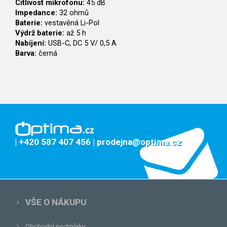
Citlivost mikrofonu:
45 dB
Impedance:
32 ohmů
Baterie:
vestavěná Li-Pol
Výdrž baterie:
až 5 h
Nabíjení:
USB-C, DC 5 V/ 0,5 A
Barva:
černá
| +420 587 407 456
| prodejna@optima.cz
VŠE O NÁKUPU
Obchodní podmínky