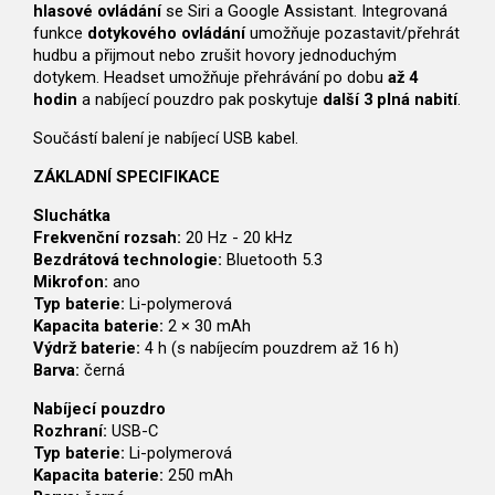
hlasové ovládání
se Siri a Google Assistant. Integrovaná
funkce
dotykového ovládání
umožňuje pozastavit/přehrát
hudbu a přijmout nebo zrušit hovory jednoduchým
dotykem. Headset umožňuje přehrávání po dobu
až 4
hodin
a nabíjecí pouzdro pak poskytuje
další 3 plná nabití
.
Součástí balení je nabíjecí USB kabel.
ZÁKLADNÍ SPECIFIKACE
Sluchátka
Frekvenční rozsah:
20 Hz - 20 kHz
Bezdrátová technologie:
Bluetooth 5.3
Mikrofon:
ano
Typ baterie:
Li-polymerová
Kapacita baterie:
2 × 30 mAh
Výdrž baterie:
4 h (s nabíjecím pouzdrem až 16 h)
Barva:
černá
Nabíjecí pouzdro
Rozhraní:
USB-C
Typ baterie:
Li-polymerová
Kapacita baterie:
250 mAh