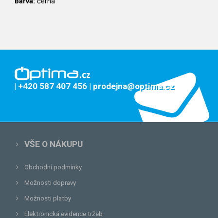
Barva:
černá
| +420 587 407 456
| prodejna@optima.cz
VŠE O NÁKUPU
Obchodní podmínky
Možnosti dopravy
Možnosti platby
Elektronická evidence tržeb