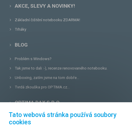
AKCE, SLEVY A NOVINKY!
Základní čištění notebooku ZDARMA!
Trháky
BLOG
Problém s Windows?
Tak jsme to dali :-), recenze renovovaného notebooku.
Unboxing, zatím jsme na tom dobře...
Tvrdá zkouška pro OPTIMA.cz...
OPTIMA DAX S.R.O.
Tato webová stránka používá soubory
Lazecká 46/3, 779 00
Olomouc
cookies
E-mail:
prodejna@optima.cz