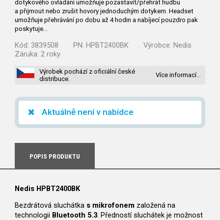
dotykového ovládání umožňuje pozastavit/přehrát hudbu
a přijmout nebo zrušit hovory jednoduchým dotykem. Headset
umožňuje přehrávání po dobu až 4 hodin a nabíjecí pouzdro pak
poskytuje…
Kód:
3839508
PN:
HPBT2400BK
Výrobce:
Nedis
Záruka:
2 roky
Výrobek pochází z oficiální české
Více informací…
distribuce.
Aktuálně není v nabídce
POPIS PRODUKTU
Nedis HPBT2400BK
Bezdrátová sluchátka
s mikrofonem
založená na
technologii
Bluetooth 5.3
. Předností sluchátek je možnost