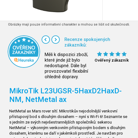
Obrázky mají pouze informativní charakter a mohou se lišit od skutečnosti.
Recenze spokojených
zákazníků:
Měli k dispozici zboží,
které jinde již bylo
Ověřený zákazník
nedostupné. Dále byl
provozovatel flexibilní
ohledně dopravy.
MikroTik L23UGSR-5HaxD2HaxD-
NM, NetMetal ax
NetMetal ax Mars rover sítí. Mikrotikův nejodolnější venkovní
přístupový bod s dlouhým dosahem – nyní s Wi-Fi 6! Seznamte se
s jedním ze svých nejvšestrannějších společníků: sekerou
NetMetal – výkonným venkovním přístupovým bodem s dlouhým
dosahem, kterému se daří v jakémkoli prostředí. Je navržen pro