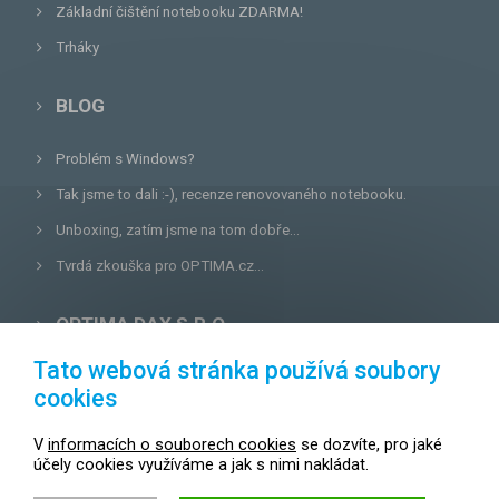
Základní čištění notebooku ZDARMA!
Trháky
BLOG
Problém s Windows?
Tak jsme to dali :-), recenze renovovaného notebooku.
Unboxing, zatím jsme na tom dobře...
Tvrdá zkouška pro OPTIMA.cz...
OPTIMA DAX S.R.O.
Tato webová stránka používá soubory
Lazecká 46/3, 779 00
Olomouc
cookies
E-mail:
prodejna@optima.cz
V
informacích o souborech cookies
se dozvíte, pro jaké
Zákaznická linka: +420 587 407 456
účely cookies využíváme a jak s nimi nakládat.
Servis: +420 587 407 499