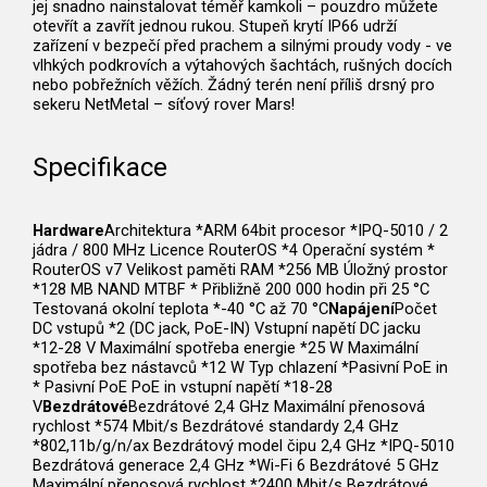
jej snadno nainstalovat téměř kamkoli – pouzdro můžete
otevřít a zavřít jednou rukou. Stupeň krytí IP66 udrží
zařízení v bezpečí před prachem a silnými proudy vody - ve
vlhkých podkrovích a výtahových šachtách, rušných docích
nebo pobřežních věžích. Žádný terén není příliš drsný pro
sekeru NetMetal – síťový rover Mars!
Specifikace
Hardware
Architektura *ARM 64bit procesor *IPQ-5010 / 2
jádra / 800 MHz Licence RouterOS *4 Operační systém *
RouterOS v7 Velikost paměti RAM *256 MB Úložný prostor
*128 MB NAND MTBF * Přibližně 200 000 hodin při 25 °C
Testovaná okolní teplota *-40 °C až 70 °C
Napájení
Počet
DC vstupů *2 (DC jack, PoE-IN) Vstupní napětí DC jacku
*12-28 V Maximální spotřeba energie *25 W Maximální
spotřeba bez nástavců *12 W Typ chlazení *Pasivní PoE in
* Pasivní PoE PoE in vstupní napětí *18-28
V
Bezdrátové
Bezdrátové 2,4 GHz Maximální přenosová
rychlost *574 Mbit/s Bezdrátové standardy 2,4 GHz
*802,11b/g/n/ax Bezdrátový model čipu 2,4 GHz *IPQ-5010
Bezdrátová generace 2,4 GHz *Wi-Fi 6 Bezdrátové 5 GHz
Maximální přenosová rychlost *2400 Mbit/s Bezdrátové