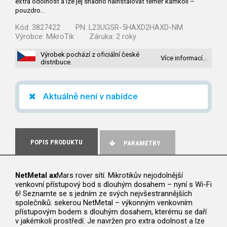
extra odolnost a lze jej snadno nainstalovat téměř kamkoli –
pouzdro…
Kód:
3827422
PN:
L23UGSR-5HAXD2HAXD-NM
Výrobce:
MikroTik
Záruka:
2 roky
Výrobek pochází z oficiální české
Více informací…
distribuce.
Aktuálně není v nabídce
POPIS PRODUKTU
PARAMETRY
NetMetal ax
Mars rover sítí. Mikrotikův nejodolnější
venkovní přístupový bod s dlouhým dosahem – nyní s Wi-Fi
6! Seznamte se s jedním ze svých nejvšestrannějších
společníků: sekerou NetMetal – výkonným venkovním
přístupovým bodem s dlouhým dosahem, kterému se daří
v jakémkoli prostředí. Je navržen pro extra odolnost a lze