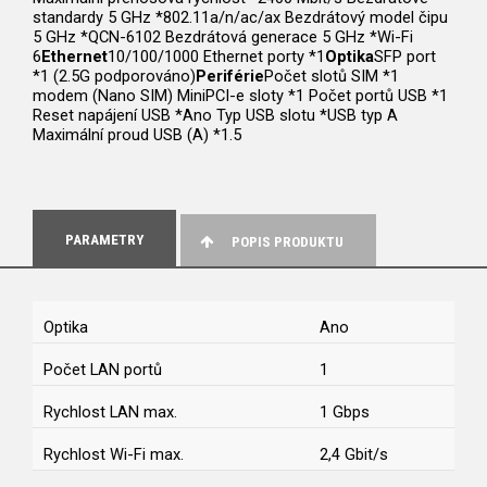
standardy 5 GHz *802.11a/n/ac/ax Bezdrátový model čipu
5 GHz *QCN-6102 Bezdrátová generace 5 GHz *Wi-Fi
6
Ethernet
10/100/1000 Ethernet porty *1
Optika
SFP port
*1 (2.5G podporováno)
Periférie
Počet slotů SIM *1
modem (Nano SIM) MiniPCI-e sloty *1 Počet portů USB *1
Reset napájení USB *Ano Typ USB slotu *USB typ A
Maximální proud USB (A) *1.5
PARAMETRY
POPIS PRODUKTU
Optika
Ano
Počet LAN portů
1
Rychlost LAN max.
1 Gbps
Rychlost Wi-Fi max.
2,4 Gbit/s