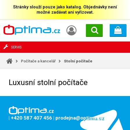
Stránky slouží pouze jako katalog. Objednávky není
možné zadávat ani vyřizovat.
SERVIS
Počítače a kancelář
Stolní počítače
Luxusní stolní počítače
| +420 587 407 456
| prodejna@optima.cz