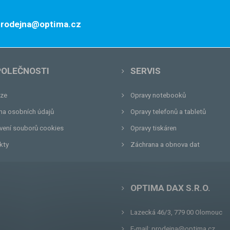
 prodejna@optima.cz
POLEČNOSTI
SERVIS
ze
Opravy notebooků
na osobních údajů
Opravy telefonů a tabletů
vení souborů cookies
Opravy tiskáren
kty
Záchrana a obnova dat
OPTIMA DAX S.R.O.
Lazecká 46/3, 779 00
Olomouc
E-mail:
prodejna@optima.cz