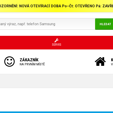
ZORNĚNÍ: NOVÁ OTEVÍRACÍ DOBA Po–Čt: OTEVŘENO Pá: ZAV
HLEDAT
SERVIS
ZÁKAZNÍK
NA PRVNÍM MÍSTĚ
V