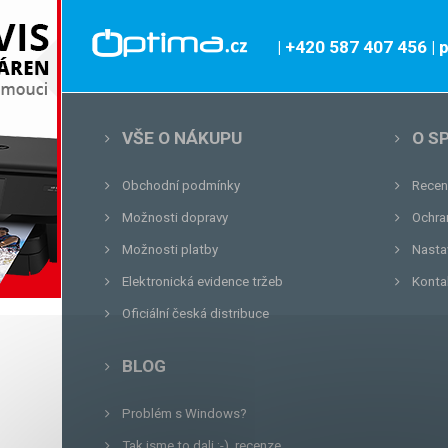
| +420 587 407 456
|
VŠE O NÁKUPU
O S
Obchodní podmínky
Recen
Možnosti dopravy
Ochra
Možnosti platby
Nasta
Elektronická evidence tržeb
Konta
Oficiální česká distribuce
BLOG
Problém s Windows?
Tak jsme to dali :-), recenze