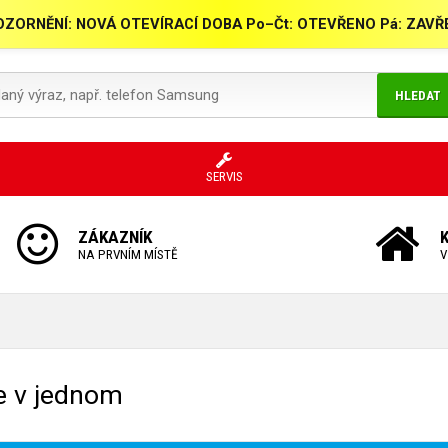
ZORNĚNÍ: NOVÁ OTEVÍRACÍ DOBA Po–Čt: OTEVŘENO Pá: ZAV
HLEDAT
SERVIS
ZÁKAZNÍK
NA PRVNÍM MÍSTĚ
V
še v jednom