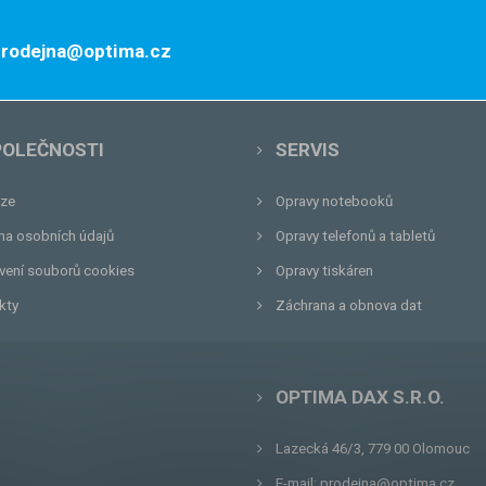
 prodejna@optima.cz
POLEČNOSTI
SERVIS
ze
Opravy notebooků
na osobních údajů
Opravy telefonů a tabletů
vení souborů cookies
Opravy tiskáren
kty
Záchrana a obnova dat
OPTIMA DAX S.R.O.
Lazecká 46/3, 779 00
Olomouc
E-mail:
prodejna@optima.cz