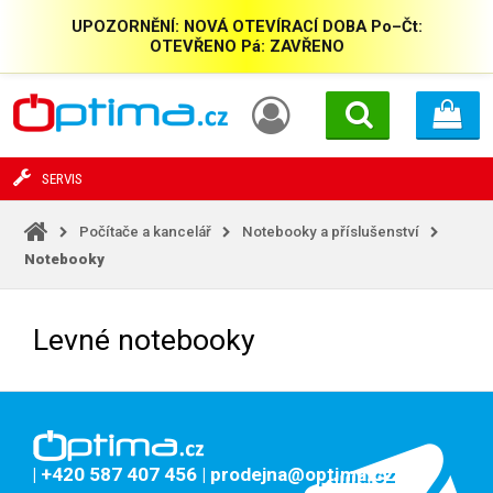
UPOZORNĚNÍ: NOVÁ OTEVÍRACÍ DOBA Po–Čt:
OTEVŘENO Pá: ZAVŘENO
SERVIS
Počítače a kancelář
Notebooky a příslušenství
Notebooky
Levné notebooky
| +420 587 407 456
| prodejna@optima.cz