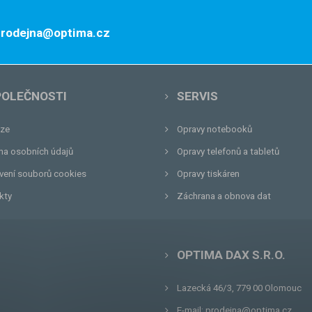
 prodejna@optima.cz
POLEČNOSTI
SERVIS
ze
Opravy notebooků
na osobních údajů
Opravy telefonů a tabletů
vení souborů cookies
Opravy tiskáren
kty
Záchrana a obnova dat
OPTIMA DAX S.R.O.
Lazecká 46/3, 779 00
Olomouc
E-mail:
prodejna@optima.cz