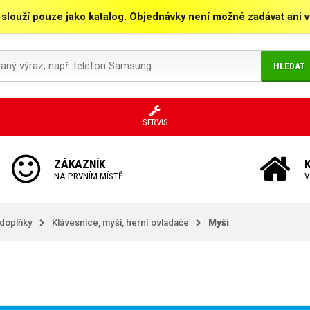
 slouží pouze jako katalog. Objednávky není možné zadávat ani vy
HLEDAT
SERVIS
ZÁKAZNÍK
NA PRVNÍM MÍSTĚ
V
 doplňky
Klávesnice, myši, herní ovladače
Myši