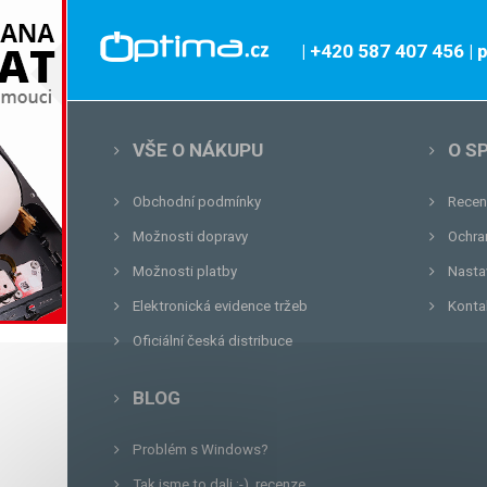
| +420 587 407 456
|
VŠE O NÁKUPU
O S
Obchodní podmínky
Recen
Možnosti dopravy
Ochra
Možnosti platby
Nasta
Elektronická evidence tržeb
Konta
Oficiální česká distribuce
BLOG
Problém s Windows?
Tak jsme to dali :-), recenze