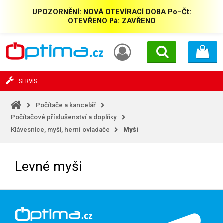
UPOZORNĚNÍ: NOVÁ OTEVÍRACÍ DOBA Po–Čt:
OTEVŘENO Pá: ZAVŘENO
SERVIS
Počítače a kancelář
Počítačové příslušenství a doplňky
Klávesnice, myši, herní ovladače
Myši
Levné myši