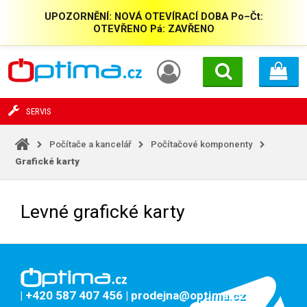
UPOZORNĚNÍ: NOVÁ OTEVÍRACÍ DOBA Po–Čt:
OTEVŘENO Pá: ZAVŘENO
SERVIS
Počítače a kancelář
Počítačové komponenty
Grafické karty
Levné grafické karty
| +420 587 407 456
| prodejna@optima.cz