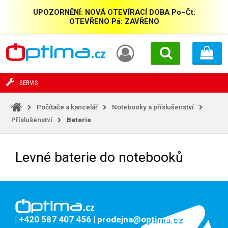
UPOZORNĚNÍ: NOVÁ OTEVÍRACÍ DOBA Po–Čt:
OTEVŘENO Pá: ZAVŘENO
SERVIS
Počítače a kancelář
Notebooky a příslušenství
Příslušenství
Baterie
Levné baterie do notebooků
| +420 587 407 456
| prodejna@optima.cz