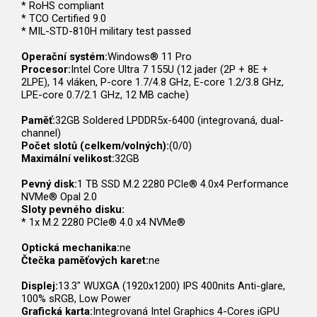
* RoHS compliant
* TCO Certified 9.0
* MIL-STD-810H military test passed
Operační systém:
Windows® 11 Pro
Procesor:
Intel Core Ultra 7 155U (12 jader (2P + 8E +
2LPE), 14 vláken, P-core 1.7/4.8 GHz, E-core 1.2/3.8 GHz,
LPE-core 0.7/2.1 GHz, 12 MB cache)
Paměť:
32GB Soldered LPDDR5x-6400 (integrovaná, dual-
channel)
Počet slotů (celkem/volných):
(0/0)
Maximální velikost:
32GB
Pevný disk:
1 TB SSD M.2 2280 PCIe® 4.0x4 Performance
NVMe® Opal 2.0
Sloty pevného disku:
* 1x M.2 2280 PCIe® 4.0 x4 NVMe®
Optická mechanika:
ne
Čtečka paměťových karet:
ne
Displej:
13.3" WUXGA (1920x1200) IPS 400nits Anti-glare,
100% sRGB, Low Power
Grafická karta:
Integrovaná Intel Graphics 4-Cores iGPU