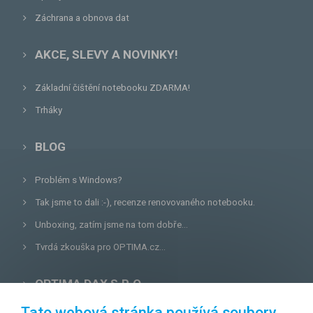
Záchrana a obnova dat
AKCE, SLEVY A NOVINKY!
Základní čištění notebooku ZDARMA!
Trháky
BLOG
Problém s Windows?
Tak jsme to dali :-), recenze renovovaného notebooku.
Unboxing, zatím jsme na tom dobře...
Tvrdá zkouška pro OPTIMA.cz...
OPTIMA DAX S.R.O.
Tato webová stránka používá soubory