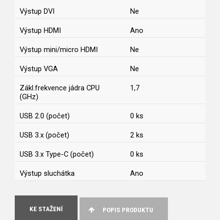
Výstup DVI
Ne
Výstup HDMI
Ano
Výstup mini/micro HDMI
Ne
Výstup VGA
Ne
Zákl.frekvence jádra CPU
1,7
(GHz)
USB 2.0 (počet)
0 ks
USB 3.x (počet)
2 ks
USB 3.x Type-C (počet)
0 ks
Výstup sluchátka
Ano
KE STAŽENÍ
POPIS PRODUKTU