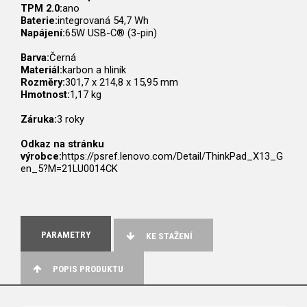
TPM 2.0:
ano
Baterie:
integrovaná 54,7 Wh
Napájení:
65W USB-C® (3-pin)
Barva:
Černá
Materiál:
karbon a hliník
Rozměry:
301,7 x 214,8 x 15,95 mm
Hmotnost:
1,17 kg
Záruka:
3 roky
Odkaz na stránku
výrobce:
https://psref.lenovo.com/Detail/ThinkPad_X13_G
en_5?M=21LU0014CK
PARAMETRY
KE STAŽENÍ
POPIS PRODUKTU