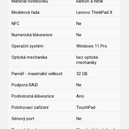
Materiál notebooku
karbon a hliník
Modelová řada
Lenovo ThinkPad X
NFC
Ne
Numerická klávesnice
Ne
Operační systém
Windows 11 Pro
Optická mechanika
bez optické
mechaniky
Paměť - maximální velikost
32 GB
Podpora RAID
Ne
Podsvícená klávesnice
Ano
Polohovací zařízení
TouchPad
Sériový port
Ne