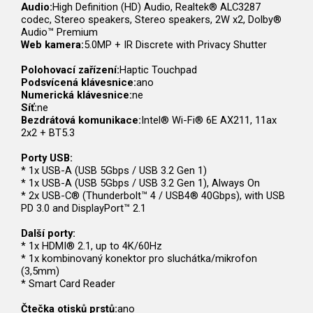
Audio:
High Definition (HD) Audio, Realtek® ALC3287
codec, Stereo speakers, Stereo speakers, 2W x2, Dolby®
Audio™ Premium
Web kamera:
5.0MP + IR Discrete with Privacy Shutter
Polohovací zařízení:
Haptic Touchpad
Podsvícená klávesnice:
ano
Numerická klávesnice:
ne
Síť:
ne
Bezdrátová komunikace:
Intel® Wi-Fi® 6E AX211, 11ax
2x2 + BT5.3
Porty USB:
* 1x USB-A (USB 5Gbps / USB 3.2 Gen 1)
* 1x USB-A (USB 5Gbps / USB 3.2 Gen 1), Always On
* 2x USB-C® (Thunderbolt™ 4 / USB4® 40Gbps), with USB
PD 3.0 and DisplayPort™ 2.1
Další porty:
* 1x HDMI® 2.1, up to 4K/60Hz
* 1x kombinovaný konektor pro sluchátka/mikrofon
(3,5mm)
* Smart Card Reader
Čtečka otisků prstů:
ano