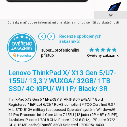
Obrázky mají pouze informativní charakter a mohou se lišit od skutečnosti.
Recenze spokojených
zákazníků:
super....profesionální
přístup
Ověřený zákazník
Lenovo ThinkPad X/
X13 Gen 5/U7-
155U/
13,3"/
WUXGA/
32GB/
1TB
SSD/
4C-iGPU/
W11P/
Black/
3R
ThinkPad X13 Gen 5 * ENERGY STAR® 8.0 * EPEAT™ Gold
Registered * ErP Lot 6/26 * RoHS compliant * TCO Certified 9.0 *
MIL-STD-810H military test passed Operační systém: Windows®
11 Pro Procesor: Intel Core Ultra 7 155U (12 jader (2P + 8E + 2LPE),
14 vláken, P-core 1.7/4.8 GHz, E-core 1.2/3.8 GHz, LPE-core 0.7/2.1
GHz, 12 MB cache) Paměť: 32GB Soldered LPDDR5x-6400…