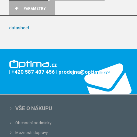
PARAMETRY
datasheet
| +420 587 407 456
| prodejna@optima.cz
VŠE O NÁKUPU
Obchodní podmínky
Možnosti dopravy