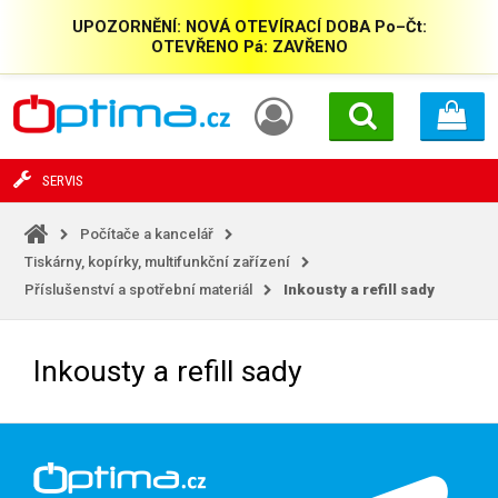
UPOZORNĚNÍ: NOVÁ OTEVÍRACÍ DOBA Po–Čt:
OTEVŘENO Pá: ZAVŘENO
SERVIS
Počítače a kancelář
Tiskárny, kopírky, multifunkční zařízení
Příslušenství a spotřební materiál
Inkousty a refill sady
Inkousty a refill sady