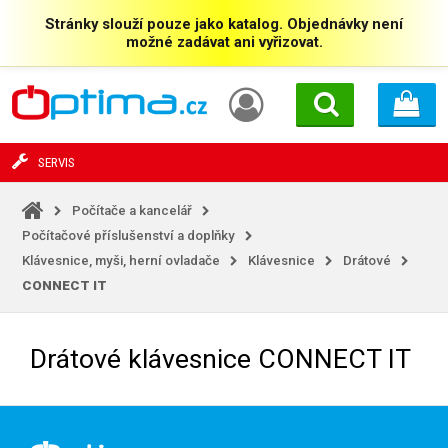
Stránky slouží pouze jako katalog. Objednávky není
možné zadávat ani vyřizovat.
SERVIS
Počítače a kancelář
Počítačové příslušenství a doplňky
Klávesnice, myši, herní ovladače
Klávesnice
Drátové
CONNECT IT
Drátové klávesnice CONNECT IT