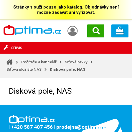
Stránky slouží pouze jako katalog. Objednávky není
možné zadávat ani vyřizovat.
SERVIS
Počítače a kancelář
Síťové prvky
Síťová úložiště NAS
Disková pole, NAS
Disková pole, NAS
| +420 587 407 456
| prodejna@optima.cz