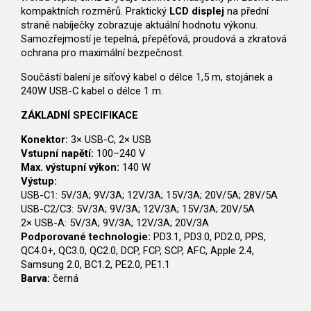
kompaktních rozměrů. Praktický
LCD displej
na přední
straně nabíječky zobrazuje aktuální hodnotu výkonu.
Samozřejmostí je tepelná, přepěťová, proudová a zkratová
ochrana pro maximální bezpečnost.
Součástí balení je síťový kabel o délce 1,5 m, stojánek a
240W USB-C kabel o délce 1 m.
ZÁKLADNÍ SPECIFIKACE
Konektor:
3× USB-C, 2× USB
Vstupní napětí:
100–240 V
Max. výstupní výkon:
140 W
Výstup:
USB-C1: 5V/3A; 9V/3A; 12V/3A; 15V/3A; 20V/5A; 28V/5A
USB-C2/C3: 5V/3A; 9V/3A; 12V/3A; 15V/3A; 20V/5A
2× USB-A: 5V/3A; 9V/3A; 12V/3A; 20V/3A
Podporované technologie:
PD3.1, PD3.0, PD2.0, PPS,
QC4.0+, QC3.0, QC2.0, DCP, FCP, SCP, AFC, Apple 2.4,
Samsung 2.0, BC1.2, PE2.0, PE1.1
Barva:
černá