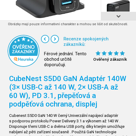
Obrázky mají pouze informativní charakter a mohou se lišit od skutečnosti.
Recenze spokojených
zákazníků:
Férové jednání. Tento
obchod určitě
Ověřený zákazník
doporučuji.
CubeNest S5D0 GaN Adaptér 140W
(3× USB-C až 140 W, 2× USB-A až
60 W), PD 3.1, přepěťová a
podpěťová ochrana, displej
Cubenest S5D0 GaN 140 W černý Univerzální napájecí adaptér
s podporou protokolu Power Delivery 3.1 a výkonem až 140 W .
Disponuje třemi USB-C a dvěma USB porty, díky kterým umožňuje
nabíjení až pěti zařízení současně . Použitá GaN technologie