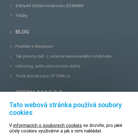
Základní čištění notebooku ZDARMA!
Trháky
BLOG
Problém s Windows?
Tak jsme to dali :-), recenze renovovaného notebooku.
Unboxing, zatím jsme na tom dobře...
Tvrdá zkouška pro OPTIMA.cz...
OPTIMA DAX S.R.O.
Tato webová stránka používá soubory
Lazecká 46/3, 779 00
Olomouc
cookies
E-mail:
prodejna@optima.cz
V
informacích o souborech cookies
se dozvíte, pro jaké
Zákaznická linka: +420 587 407 456
účely cookies využíváme a jak s nimi nakládat.
Servis: +420 587 407 499