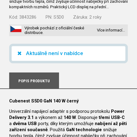
snižuje tvorbu tepla, čímž zvyšuje účinnost nabíječky při zachování
kompaktních rozměrů. Praktický LCD displej na přední…
Kód:
3843286
PN:
S5D0
Záruka:
2 roky
Výrobek pochází z oficiální české
Více informací…
distribuce.
Aktuálně není v nabídce
POPIS PRODUKTU
Cubenest S5D0 GaN 140 W černý
Univerzální napájecí adaptér s podporou protokolu
Power
Delivery 3.1
a výkonem až
140 W
. Disponuje
třemi USB-C
a
dvěma USB
porty, díky kterým umožňuje
nabíjení až pěti
zařízení současně
. Použitá
GaN technologie
snižuje
tvorbu tepla, čímž zvyšuje účinnost nabíječky při zachování