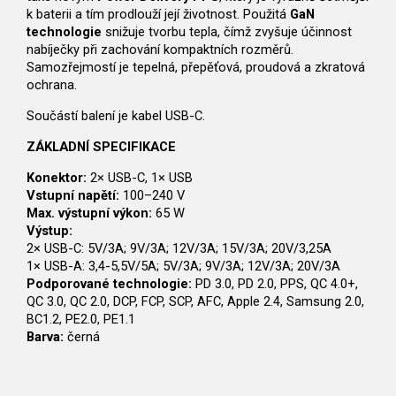
k baterii a tím prodlouží její životnost. Použitá
GaN
technologie
snižuje tvorbu tepla, čímž zvyšuje účinnost
nabíječky při zachování kompaktních rozměrů.
Samozřejmostí je tepelná, přepěťová, proudová a zkratová
ochrana.
Součástí balení je kabel USB-C.
ZÁKLADNÍ SPECIFIKACE
Konektor:
2× USB-C, 1× USB
Vstupní napětí:
100–240 V
Max. výstupní výkon:
65 W
Výstup:
2× USB-C: 5V/3A; 9V/3A; 12V/3A; 15V/3A; 20V/3,25A
1× USB-A: 3,4-5,5V/5A; 5V/3A; 9V/3A; 12V/3A; 20V/3A
Podporované technologie:
PD 3.0, PD 2.0, PPS, QC 4.0+,
QC 3.0, QC 2.0, DCP, FCP, SCP, AFC, Apple 2.4, Samsung 2.0,
BC1.2, PE2.0, PE1.1
Barva:
černá