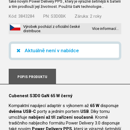
také novým Power Delivery PPS , který je výrazně šetrnější k baterii
a tím prodlouží její životnost. Použitá GaN technologie…
Kód:
3843284
PN:
S3D0BK
Záruka:
2 roky
Výrobek pochází z oficiální české
Více informací…
distribuce.
Aktuálně není v nabídce
POPIS PRODUKTU
Cubenest S3D0 GaN 65 W černý
Kompaktní napájecí adaptér s výkonem až
65 W
disponuje
dvěma USB-C
porty a jedním portem
USB
. Díky tomu
umožňuje
nabíjení až tří zařízení současně
. Kromě
tradičního nabíjecího formátu Power Delivery 3.0 disponuje
také novým
Power Delivery PPS
, který je výrazně šetrnější