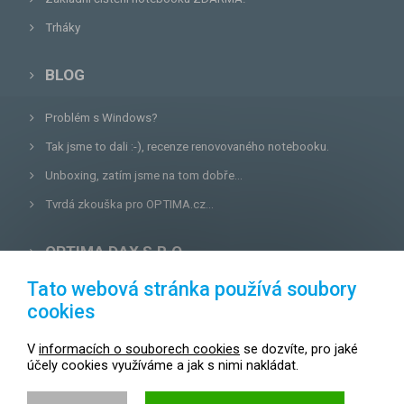
Trháky
BLOG
Problém s Windows?
Tak jsme to dali :-), recenze renovovaného notebooku.
Unboxing, zatím jsme na tom dobře...
Tvrdá zkouška pro OPTIMA.cz...
OPTIMA DAX S.R.O.
Tato webová stránka používá soubory
Lazecká 46/3, 779 00
Olomouc
cookies
E-mail:
prodejna@optima.cz
V
informacích o souborech cookies
se dozvíte, pro jaké
Zákaznická linka: +420 587 407 456
účely cookies využíváme a jak s nimi nakládat.
Servis: +420 587 407 499