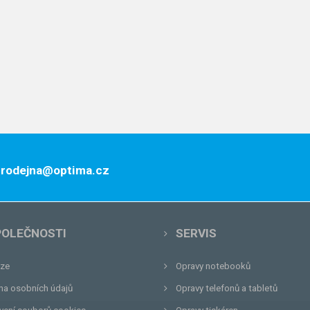
 prodejna@optima.cz
POLEČNOSTI
SERVIS
ze
Opravy notebooků
na osobních údajů
Opravy telefonů a tabletů