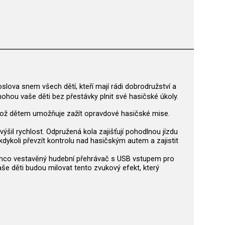
slova snem všech dětí, kteří mají rádi dobrodružství a
 mohou vaše děti bez přestávky plnit své hasičské úkoly.
í, což dětem umožňuje zažít opravdové hasičské mise.
šil rychlost. Odpružená kola zajišťují pohodlnou jízdu
dykoli převzít kontrolu nad hasičským autem a zajistit
zatímco vestavěný hudební přehrávač s USB vstupem pro
še děti budou milovat tento zvukový efekt, který