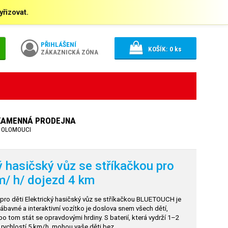
řizovat.
PŘIHLÁŠENÍ
KOŠÍK:
0
ks
ZÁKAZNICKÁ ZÓNA
KAMENNÁ PRODEJNA
 OLOMOUCI
ý hasičský vůz se stříkačkou pro
m/
h/ dojezd 4 km
pro děti Elektrický hasičský vůz se stříkačkou BLUETOUCH je
zábavné a interaktivní vozítko je doslova snem všech dětí,
 po tom stát se opravdovými hrdiny. S baterií, která vydrží 1–2
í rychlostí 5 km/h, mohou vaše děti bez…