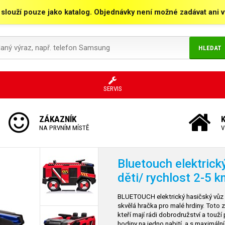
 slouží pouze jako katalog. Objednávky není možné zadávat ani vy
HLEDAT
SERVIS
ZÁKAZNÍK
NA PRVNÍM MÍSTĚ
V
Bluetouch elektrick
děti/ rychlost 2-5 k
BLUETOUCH elektrický hasičský vůz 
skvělá hračka pro malé hrdiny. Toto 
kteří mají rádi dobrodružství a touží
hodiny na jedno nabití, a s maximáln