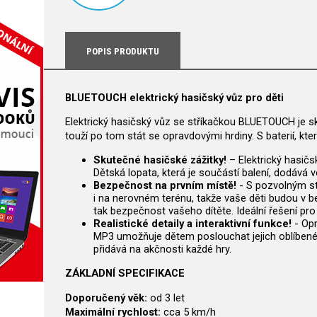
POPIS PRODUKTU
BLUETOUCH elektrický hasičský vůz pro děti
Elektrický hasičský vůz se stříkačkou BLUETOUCH je skv
touží po tom stát se opravdovými hrdiny. S baterií, kte
Skutečné hasičské zážitky!
– Elektrický hasičs
Dětská lopata, která je součástí balení, dodává v
Bezpečnost na prvním místě!
- S pozvolným sta
i na nerovném terénu, takže vaše děti budou v b
tak bezpečnost vašeho dítěte. Ideální řešení pro
Realistické detaily a interaktivní funkce!
- Opr
MP3 umožňuje dětem poslouchat jejich oblíbené p
přidává na akčnosti každé hry.
ZÁKLADNÍ SPECIFIKACE
Doporučený věk:
od 3 let
Maximální rychlost:
cca 5 km/h