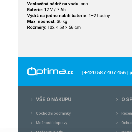
Vestavěná nádrž na vodu:
ano
Baterie:
12 V / 7 Ah
Výdrž na jedno nabití baterie:
1–2 hodiny
Max. nosnost:
30 kg
Rozměry:
102 × 58 × 56 cm
| +420 587 407 456
|
VŠE O NÁKUPU
O S
Obchodní podmínky
Recen
Možnosti dopravy
Ochra