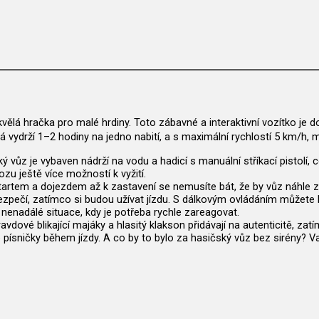
ělá hračka pro malé hrdiny. Toto zábavné a interaktivní vozítko je do
rá vydrží 1–2 hodiny na jedno nabití, a s maximální rychlostí 5 km/h,
ký vůz je vybaven nádrží na vodu a hadicí s manuální stříkací pistol
ozu ještě více možností k vyžití.
rtem a dojezdem až k zastavení se nemusíte bát, že by vůz náhle zvý
ezpečí, zatímco si budou užívat jízdu. S dálkovým ovládáním můžete k
 nenadálé situace, kdy je potřeba rychle zareagovat.
avdové blikající majáky a hlasitý klakson přidávají na autenticitě, 
ísničky během jízdy. A co by to bylo za hasičský vůz bez sirény? Va