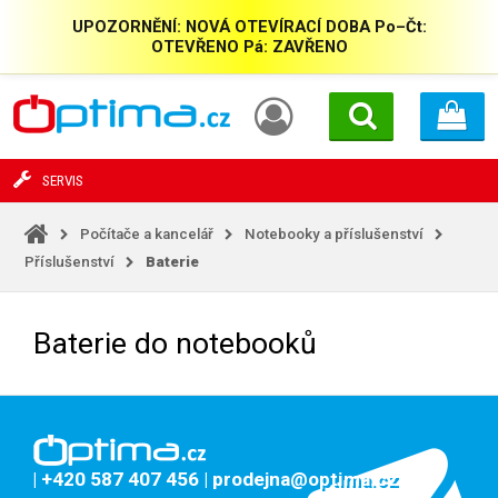
UPOZORNĚNÍ: NOVÁ OTEVÍRACÍ DOBA Po–Čt:
OTEVŘENO Pá: ZAVŘENO
SERVIS
Počítače a kancelář
Notebooky a příslušenství
Příslušenství
Baterie
Baterie do notebooků
| +420 587 407 456
| prodejna@optima.cz